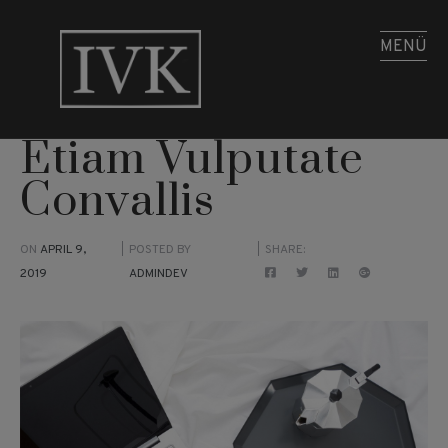
MENÜ
Etiam Vulputate
Convallis
ON
APRIL 9,
POSTED BY
SHARE:
2019
ADMINDEV