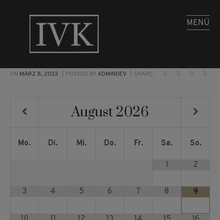
MENÜ
ON
MÄRZ 8, 2022
POSTED BY
ADMINDEV
SHARE:
August
2026
Mo.
Di.
Mi.
Do.
Fr.
Sa.
So.
1
2
3
4
5
6
7
8
9
10
11
12
13
14
15
16